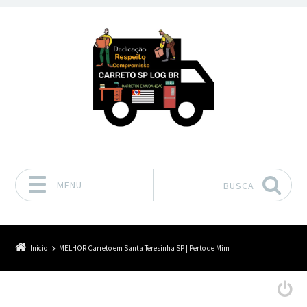
MENU
BUSCA
Pular para o conteúdo
Início
MELHOR Carreto em Santa Teresinha SP | Perto de Mim