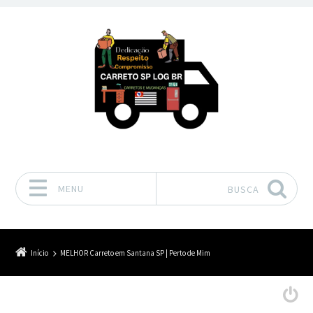
MENU
BUSCA
Pular para o conteúdo
Início
MELHOR Carreto em Santana SP | Perto de Mim