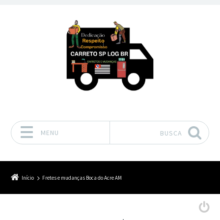
MENU
BUSCA
Pular para o conteúdo
Início
Fretes e mudanças Boca do Acre AM