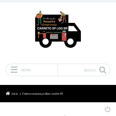
MENU
BUSCA
Pular para o conteúdo
Início
Fretes e mudanças Bom Jardim PE