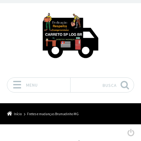
MENU
BUSCA
Pular para o conteúdo
Início
Fretes e mudanças Brumadinho MG