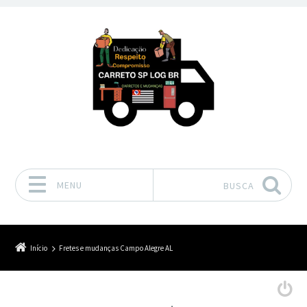
MENU
BUSCA
Pular para o conteúdo
Início
Fretes e mudanças Campo Alegre AL