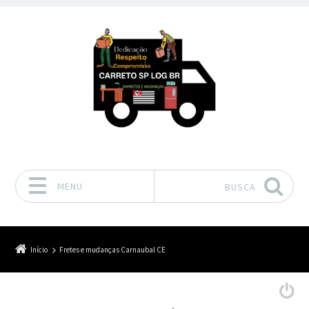
MENU
BUSCA
Pular para o conteúdo
Início
Fretes e mudanças Carnaubal CE