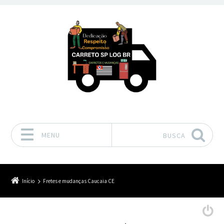
MENU
BUSCA
Pular para o conteúdo
Início
Fretes e mudanças Caucaia CE