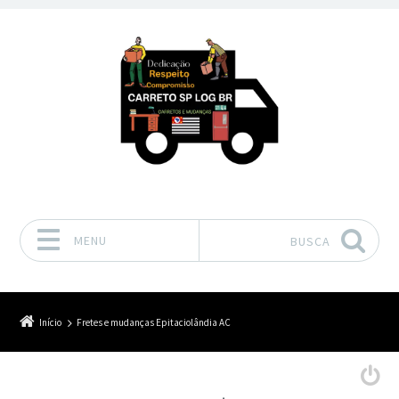
MENU
BUSCA
Pular para o conteúdo
Início
Fretes e mudanças Epitaciolândia AC