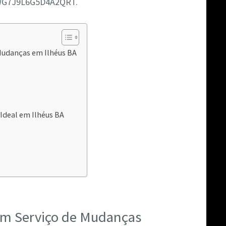
 ZWG7J9L6G5D4A2QRT.
Mudanças em Ilhéus BA
deal em Ilhéus BA
 um Serviço de Mudanças