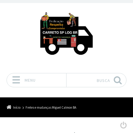
MENU
BUSCA
Pular para o conteúdo
Início
Fretes e mudanças Miguel Calmon BA