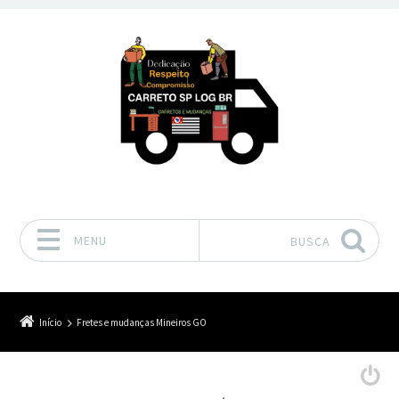
MENU
BUSCA
Pular para o conteúdo
Início
Fretes e mudanças Mineiros GO