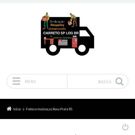
MENU
BUSCA
Pular para o conteúdo
Início
Fretes e mudanças Nova Prata RS