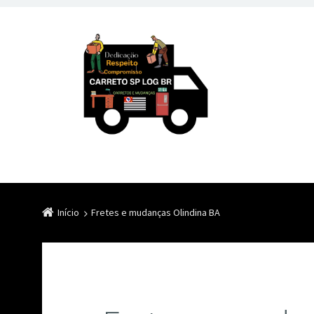
Início
Fretes e mudanças Olindina BA