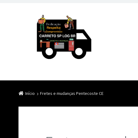
Início
Fretes e mudanças Pentecoste CE