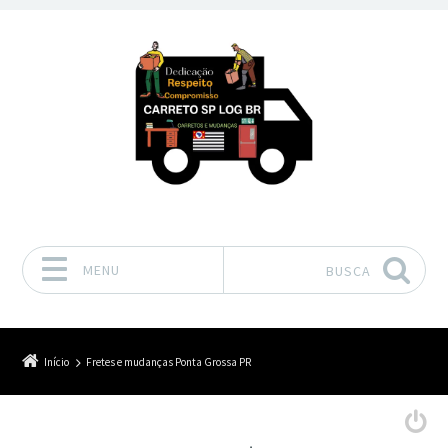
MENU
BUSCA
Pular para o conteúdo
Início
Fretes e mudanças Ponta Grossa PR