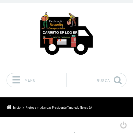
MENU
BUSCA
Pular para o conteúdo
Início
Fretes e mudanças Presidente Tancredo Neves BA