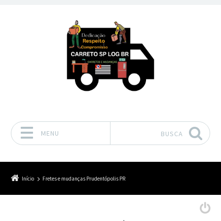
MENU
BUSCA
Pular para o conteúdo
Início
Fretes e mudanças Prudentópolis PR