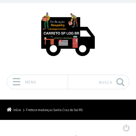
MENU
BUSCA
Pular para o conteúdo
Início
Fretes e mudanças Santa Cruz do Sul RS