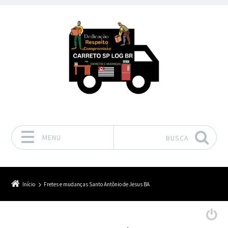
MENU
BUSCA
Pular para o conteúdo
Início
Fretes e mudanças Santo Antônio de Jesus BA