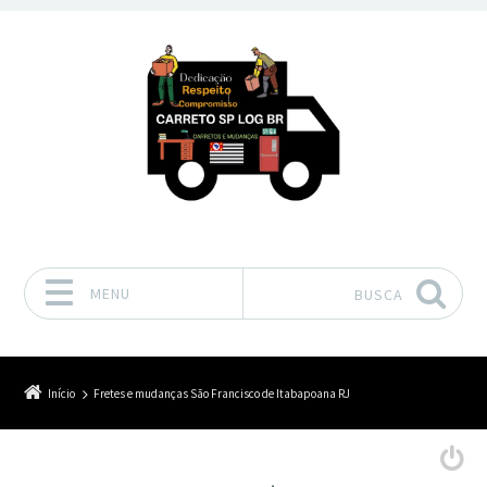
MENU
BUSCA
Pular para o conteúdo
Início
Fretes e mudanças São Francisco de Itabapoana RJ