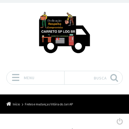
MENU
BUSCA
Pular para o conteúdo
Início
Fretes e mudanças Vitória do Jari AP