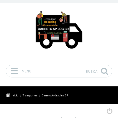
MENU
BUSCA
Pular para o conteúdo
Início
Transportes
Carreto Andradina SP