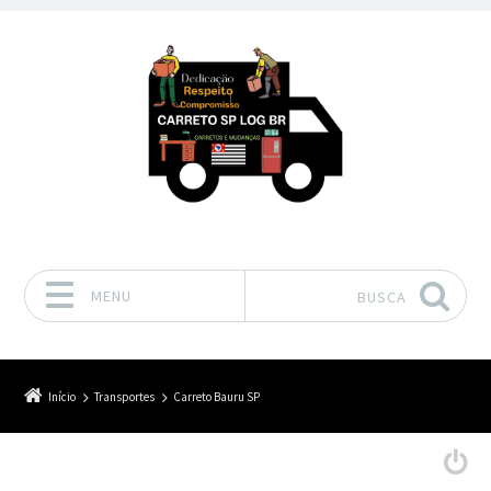
MENU
BUSCA
Pular para o conteúdo
Início
Transportes
Carreto Bauru SP