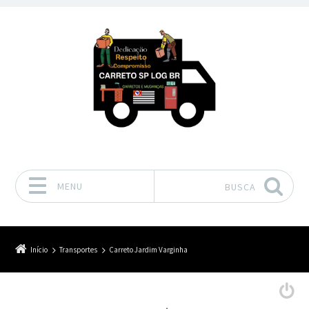
MENU
BUSCA
Pular para o conteúdo
Início
Transportes
Carreto Jardim Varginha