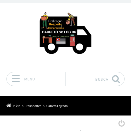
MENU
BUSCA
Pular para o conteúdo
Início
Transportes
Carreto Lajeado