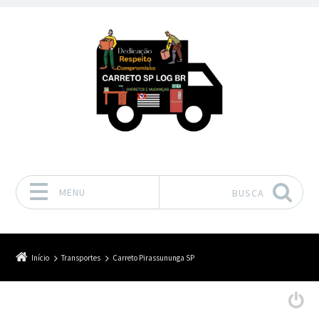
MENU
BUSCA
Pular para o conteúdo
Início
Transportes
Carreto Pirassununga SP