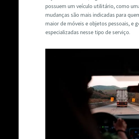
possuem um veículo utilitário, como u
mudanças são mais indicadas para quem
maior de móveis e objetos pessoais, e 
especializadas nesse tipo de serviço.